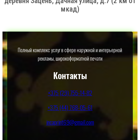
деревня Зацень, Дачная улица, д.7 (2 км от
мкад)
Полный комплекс услуг в сфере наружной и интерьерной
рекламы, широкоформатной печати
Контакты
+375 (29) 755-14-82
+375 (44) 768-05-61
incaprint69@gmail.com