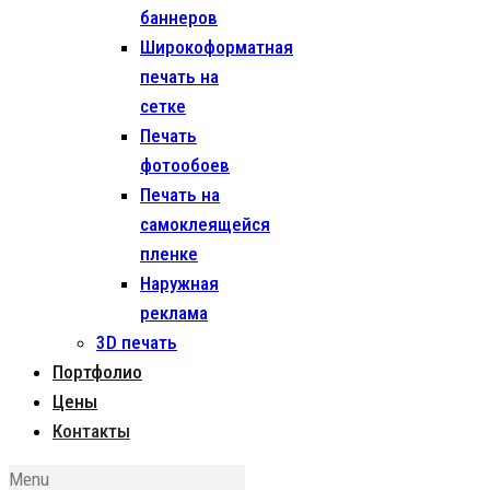
баннеров
Широкоформатная
печать на
сетке
Печать
фотообоев
Печать на
самоклеящейся
пленке
Наружная
реклама
3D печать
Портфолио
Цены
Контакты
Menu