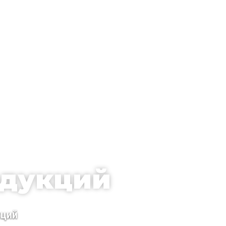
одукций
кций