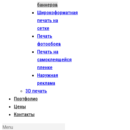
баннеров
Широкоформатная
печать на
сетке
Печать
фотообоев
Печать на
самоклеящейся
пленке
Наружная
реклама
3D печать
Портфолио
Цены
Контакты
Menu