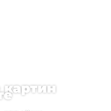
 картин
те