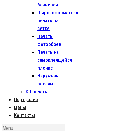
баннеров
Широкоформатная
печать на
сетке
Печать
фотообоев
Печать на
самоклеящейся
пленке
Наружная
реклама
3D печать
Портфолио
Цены
Контакты
Menu